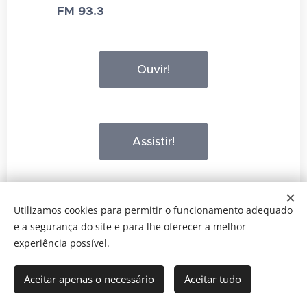
FM 93.3
Ouvir!
Assistir!
Utilizamos cookies para permitir o funcionamento adequado
e a segurança do site e para lhe oferecer a melhor
experiência possível.
Psicologia em Conversa 2025
ERS - E165580
ERS- 39415
Aceitar apenas o necessário
Aceitar tudo
Desenvolvido por
Webnode
Cookies